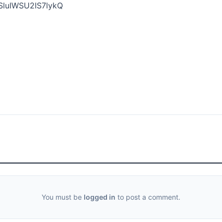
SluIWSU2IS7lykQ
You must be
logged in
to post a comment.
구독 신청