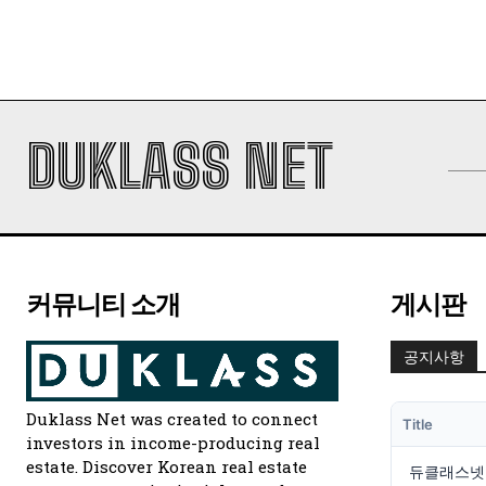
DUKLASS NET
커뮤니티 소개
게시판
공지사항
Duklass Net was created to connect
Title
investors in income-producing real
estate. Discover Korean real estate