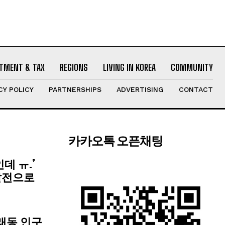
TMENT & TAX
REGIONS
LIVING IN KOREA
COMMUNITY
CY POLICY
PARTNERSHIPS
ADVERTISING
CONTACT
카카오톡 오픈채팅
데 ㅠ.’
탈전으로
래동 인구