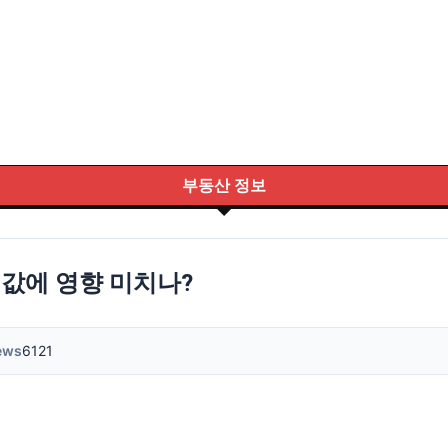
부동산 정보
집값에 영향 미치나?
ews
6121