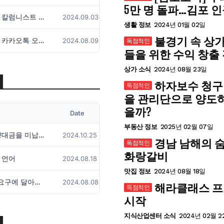
5만 명 돌파…김포 인구
듀클래스넷 칼럼니스트 모집 공고
2024.09.03
생활 정보
2024년 01월 02일
불경기 속 상
듀클래스넷 카카오톡 오픈채팅 오픈 안내
2024.08.09
들을 위한 수익 창출
상가 소식
2024년 08월 23일
하자보수 청구
을 관리단으로 양도
을까?
Date
부동산 정보
2025년 02월 07일
부동산 분양대금을 미납하면 일어나는 일
2024.10.25
경남 남해의 숨
화랑갈비
 언어
2024.08.18
맛집 정보
2024년 08월 18일
'음주측정' 요구에 달아나더니 결국..결혼 앞둔 30대 미화원 참변, 운전자는 채혈거부
2024.08.08
해라클래스 
시작
지식산업센터 소식
2024년 02월 2