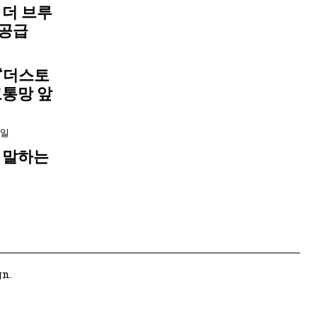
 더 브루
 공급
‘더스토
교통망 앞
9일
 말하는
gn.