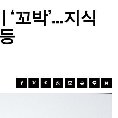
비 ‘꼬박’…지식
갈등