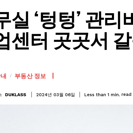
무실 ‘텅텅’ 관리
업센터 곳곳서 
안내
부동산 정보
read
DUKLASS
Less than 1
min.
2024년 03월 06일
: