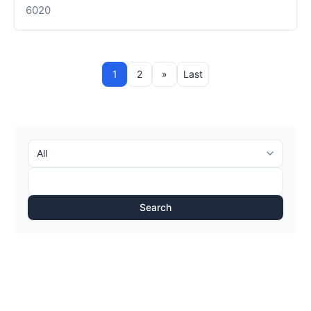
6020
1
2
»
Last
Search