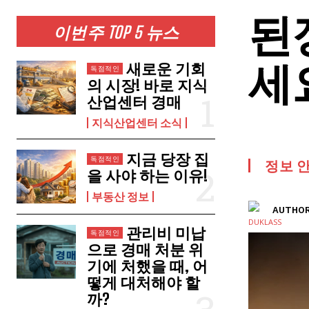
된
이번주 TOP 5 뉴스
세
새로운 기회
의 시장! 바로 지식
산업센터 경매
지식산업센터 소식
지금 당장 집
정보 
을 사야 하는 이유!
부동산 정보
AUTHOR
관리비 미납
으로 경매 처분 위
기에 처했을 때, 어
떻게 대처해야 할
까?