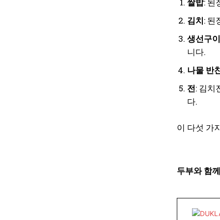
쌀밥
: 
김치
: 
생선구
니다.
나물 반
전
: 김
다.
이 다섯 가
두부와 함께