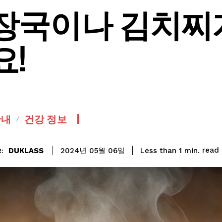
장국이나 김치찌개
요!
안내
건강 정보
read
DUKLASS
Less than 1
min.
2024년 05월 06일
: