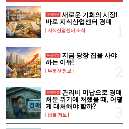
구독 신청
새로운 기회의 시장!
바로 지식산업센터 경매
개인정보 취급정책
을 읽었으며 이에 동의합니다.
지식산업센터 소식
지금 당장 집을 사야
하는 이유!
부동산 정보
관리비 미납으로 경매
처분 위기에 처했을 때, 어떻
게 대처해야 할까?
법률 정보