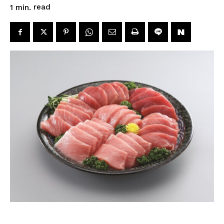
read
1
min.