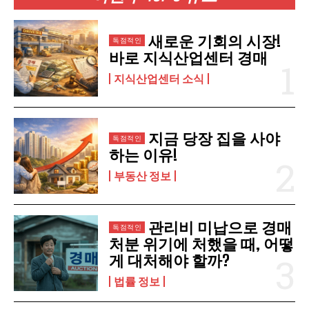
구독 신청
새로운 기회의 시장!
바로 지식산업센터 경매
개인정보 취급정책
을 읽었으며 이에 동의합니다.
지식산업센터 소식
지금 당장 집을 사야
하는 이유!
부동산 정보
관리비 미납으로 경매
처분 위기에 처했을 때, 어떻
게 대처해야 할까?
법률 정보