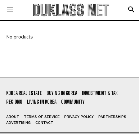
지식산업센터 전매·전대 전략
지식산업센터 위기: 시공사·시행사·신탁사·대주단
의 총체적 문제와 해결 방안
충격!!! 결국 관리소 철수!!! 대비책은?
건강 정보
당신이 잠든 사이 혈압이 오른다면?
“비슷하지만 달라”…참기름vs들기름, 차이점은?
구독 신청
설암 전문의가 말하는 구강 건강 지키는 법
개인정보 취급정책
을 읽었으며 이에 동의합니다.
적당한 술은 건강에 좋다? 적어도 무조건 독
‘건강 노년’ 준비하는 ‘중년 고혈압’ 건강법 5
KOREA REAL ESTATE
BUYING IN KOREA
INVESTMENT & TAX
REGIONS
LIVING IN KOREA
COMMUNITY
맛집 정보
ABOUT
TERMS OF SERVICE
PRIVACY POLICY
PARTNERSHIPS
경남 남해의 숨은 맛집: 화랑갈비
ADVERTISING
CONTACT
천현한우집-한우 농장 운영하는 30년 된 숙성한
우 숨은맛집