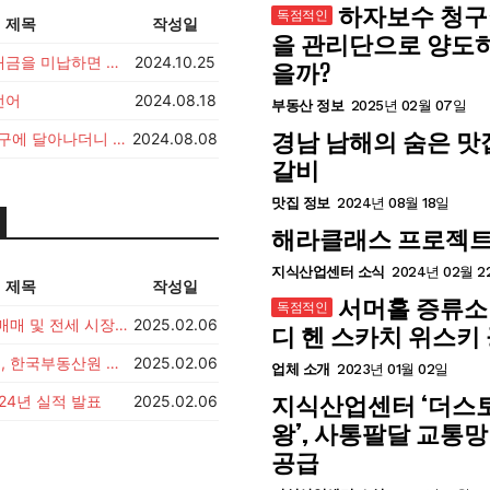
하자보수 청구
제목
작성일
을 관리단으로 양도
부동산 분양대금을 미납하면 일어나는 일
2024.10.25
을까?
언어
2024.08.18
부동산 정보
2025년 02월 07일
경남 남해의 숨은 맛
'음주측정' 요구에 달아나더니 결국..결혼 앞둔 30대 미화원 참변, 운전자는 채혈거부
2024.08.08
갈비
맛집 정보
2024년 08월 18일
해라클래스 프로젝트
지식산업센터 소식
2024년 02월 2
제목
작성일
서머홀 증류소
서울 아파트 매매 및 전세 시장 동향
2025.02.06
디 헨 스카치 위스키
한국자산매입, 한국부동산원 강남사옥에 AI랩 설립
2025.02.06
업체 소개
2023년 01월 02일
지식산업센터 ‘더스
24년 실적 발표
2025.02.06
왕’, 사통팔달 교통
공급