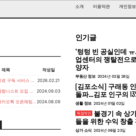
소개
이용약관
개인정보
인기글
‘텅텅 빈 공실인데 ㅠ
업센터의 쟁탈전으로
양자
제목
작성일
부동산 정보
2024년 02월 26일
듀클래스넷 유료 구독 서비스 전환 안내
2026.02.21
[김포소식] 구래동 인
듀클래스넷 칼럼니스트 모집 공고
2024.09.03
돌파…김포 인구의 13
듀클래스넷 카카오톡 오픈채팅 오픈 안내
2024.08.09
생활 정보
2024년 01월 02일
불경기 속 상
들을 위한 수익 창출
상가 소식
2024년 08월 23일