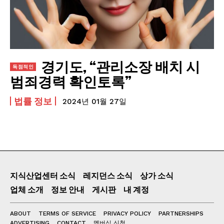
맛있는 쭈꾸미 요리와 맛집 추천
짜장면을 맛있게 먹는 방법! 맛집 추천
법률 정보
경기도, “관리소장 배치 시
관리비 미납으로 경매 처분 위기에 처했을 때, 어
떻게 대처해야 할까?
범죄경력 확인토록”
투자 사기 유형과 피해 최소화를 위한 주의사항
법률 정보
관리비 미납으로 3년만 버티면 된다?
2024년 01월 27일
발전기금이나 소송비용 모금에 돈을 보내면 정말
좋아질까?
소송비용 모금을 거절해야 하는 이유!
지식산업센터 소식
레지던스 소식
상가 소식
DUKLASS NET
업체 소개
정보 안내
게시판
내 계정
ABOUT
ABOUT
TERMS OF SERVICE
PRIVACY POLICY
PARTNERSHIPS
TERMS OF SERVICE
ADVERTISING
CONTACT
멤버십 신청