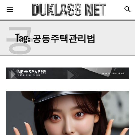
지식산업센터 위기: 시공사·시행사·신탁사·대주단
의 총체적 문제와 해결 방안
충격!!! 결국 관리소 철수!!! 대비책은?
공
건강 정보
Tag:
공동주택관리법
당신이 잠든 사이 혈압이 오른다면?
“비슷하지만 달라”…참기름vs들기름, 차이점은?
설암 전문의가 말하는 구강 건강 지키는 법
적당한 술은 건강에 좋다? 적어도 무조건 독
구독 신청
‘건강 노년’ 준비하는 ‘중년 고혈압’ 건강법 5
개인정보 취급정책
을 읽었으며 이에 동의합니다.
맛집 정보
경남 남해의 숨은 맛집: 화랑갈비
천현한우집-한우 농장 운영하는 30년 된 숙성한
우 숨은맛집
맛있게 소고기를 구워 먹는 방법 5가지