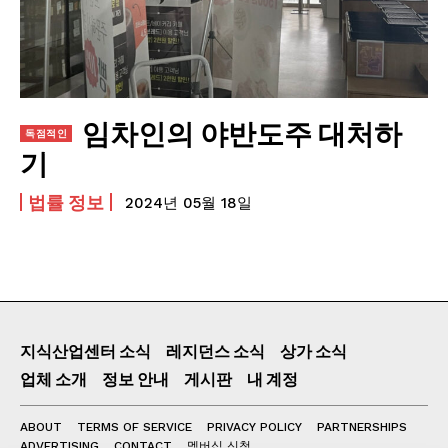
맛있는 쭈꾸미 요리와 맛집 추천
짜장면을 맛있게 먹는 방법! 맛집 추천
법률 정보
임차인의 야반도주 대처하
관리비 미납으로 경매 처분 위기에 처했을 때, 어
떻게 대처해야 할까?
기
투자 사기 유형과 피해 최소화를 위한 주의사항
법률 정보
관리비 미납으로 3년만 버티면 된다?
2024년 05월 18일
발전기금이나 소송비용 모금에 돈을 보내면 정말
좋아질까?
소송비용 모금을 거절해야 하는 이유!
지식산업센터 소식
레지던스 소식
상가 소식
DUKLASS NET
업체 소개
정보 안내
게시판
내 계정
ABOUT
ABOUT
TERMS OF SERVICE
PRIVACY POLICY
PARTNERSHIPS
TERMS OF SERVICE
ADVERTISING
CONTACT
멤버십 신청