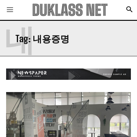
지식산업센터 위기: 시공사·시행사·신탁사·대주단
의 총체적 문제와 해결 방안
충격!!! 결국 관리소 철수!!! 대비책은?
내
건강 정보
Tag:
내용증명
당신이 잠든 사이 혈압이 오른다면?
“비슷하지만 달라”…참기름vs들기름, 차이점은?
설암 전문의가 말하는 구강 건강 지키는 법
적당한 술은 건강에 좋다? 적어도 무조건 독
구독 신청
‘건강 노년’ 준비하는 ‘중년 고혈압’ 건강법 5
개인정보 취급정책
을 읽었으며 이에 동의합니다.
맛집 정보
경남 남해의 숨은 맛집: 화랑갈비
천현한우집-한우 농장 운영하는 30년 된 숙성한
우 숨은맛집
맛있게 소고기를 구워 먹는 방법 5가지