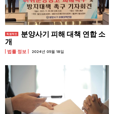
개인정보 취급방침
개인정보 취급정책
을 읽었으며 이에 동의합니다.
제휴문의
광고안내
분양사기 피해 대책 연합 소
연락하기
개
멤버십 신청
법률 정보
2024년 05월 18일