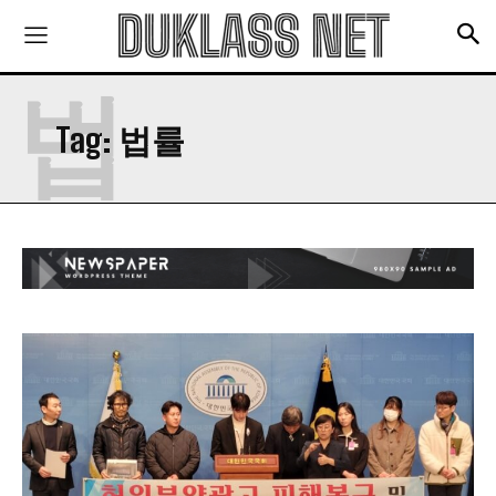
맛있는 쭈꾸미 요리와 맛집 추천
짜장면을 맛있게 먹는 방법! 맛집 추천
법
법률 정보
Tag:
법률
관리비 미납으로 경매 처분 위기에 처했을 때, 어
떻게 대처해야 할까?
투자 사기 유형과 피해 최소화를 위한 주의사항
관리비 미납으로 3년만 버티면 된다?
발전기금이나 소송비용 모금에 돈을 보내면 정말
좋아질까?
소송비용 모금을 거절해야 하는 이유!
DUKLASS NET
소개
이용약관
구독 신청