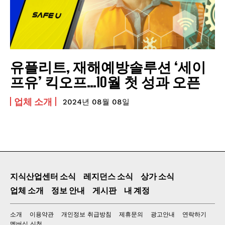
법률 정보
관리비 미납으로 경매 처분 위기에 처했을 때, 어
떻게 대처해야 할까?
유플리트, 재해예방솔루션 ‘세이
투자 사기 유형과 피해 최소화를 위한 주의사항
프유’ 킥오프…10월 첫 성과 오픈
관리비 미납으로 3년만 버티면 된다?
발전기금이나 소송비용 모금에 돈을 보내면 정말
업체 소개
2024년 08월 08일
좋아질까?
소송비용 모금을 거절해야 하는 이유!
DUKLASS NET
소개
지식산업센터 소식
레지던스 소식
상가 소식
업체 소개
정보 안내
게시판
내 계정
이용약관
개인정보 취급방침
소개
이용약관
개인정보 취급방침
제휴문의
광고안내
연락하기
멤버십 신청