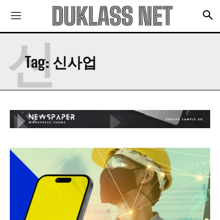
의 총체적 문제와 해결 방안
충격!!! 결국 관리소 철수!!! 대비책은?
건강 정보
신
Tag:
신사업
당신이 잠든 사이 혈압이 오른다면?
“비슷하지만 달라”…참기름vs들기름, 차이점은?
설암 전문의가 말하는 구강 건강 지키는 법
적당한 술은 건강에 좋다? 적어도 무조건 독
구독 신청
‘건강 노년’ 준비하는 ‘중년 고혈압’ 건강법 5
맛집 정보
개인정보 취급정책
을 읽었으며 이에 동의합니다.
경남 남해의 숨은 맛집: 화랑갈비
천현한우집-한우 농장 운영하는 30년 된 숙성한우 숨은맛집
맛있게 소고기를 구워 먹는 방법 5가지
맛있는 쭈꾸미 요리와 맛집 추천
짜장면을 맛있게 먹는 방법! 맛집 추천