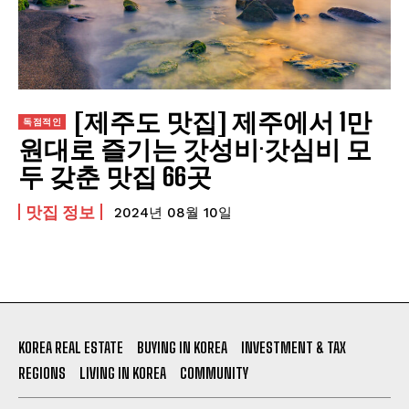
짜장면을 맛있게 먹는 방법! 맛집 추천
법률 정보
관리비 미납으로 경매 처분 위기에 처했을 때, 어
떻게 대처해야 할까?
[제주도 맛집] 제주에서 1만
투자 사기 유형과 피해 최소화를 위한 주의사항
원대로 즐기는 갓성비·갓심비 모
관리비 미납으로 3년만 버티면 된다?
두 갖춘 맛집 66곳
발전기금이나 소송비용 모금에 돈을 보내면 정말
좋아질까?
맛집 정보
2024년 08월 10일
소송비용 모금을 거절해야 하는 이유!
DUKLASS NET
ABOUT
KOREA REAL ESTATE
BUYING IN KOREA
INVESTMENT & TAX
TERMS OF SERVICE
REGIONS
LIVING IN KOREA
COMMUNITY
PRIVACY POLICY