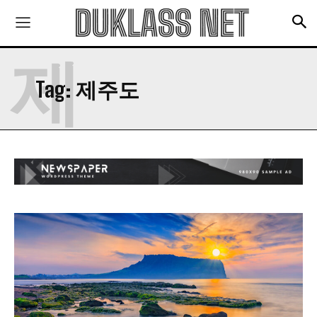
충격!!! 결국 관리소 철수!!! 대비책은?
건강 정보
제
당신이 잠든 사이 혈압이 오른다면?
Tag:
제주도
“비슷하지만 달라”…참기름vs들기름, 차이점은?
설암 전문의가 말하는 구강 건강 지키는 법
적당한 술은 건강에 좋다? 적어도 무조건 독
‘건강 노년’ 준비하는 ‘중년 고혈압’ 건강법 5
구독 신청
맛집 정보
개인정보 취급정책
을 읽었으며 이에 동의합니다.
경남 남해의 숨은 맛집: 화랑갈비
천현한우집-한우 농장 운영하는 30년 된 숙성한
우 숨은맛집
맛있게 소고기를 구워 먹는 방법 5가지
맛있는 쭈꾸미 요리와 맛집 추천