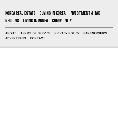
지식산업센터 전매·전대 전략
지식산업센터 위기: 시공사·시행사·신탁사·대주단
KOREA REAL ESTATE
BUYING IN KOREA
INVESTMENT & TAX
의 총체적 문제와 해결 방안
REGIONS
LIVING IN KOREA
COMMUNITY
충격!!! 결국 관리소 철수!!! 대비책은?
ABOUT
TERMS OF SERVICE
PRIVACY POLICY
PARTNERSHIPS
건강 정보
ADVERTISING
CONTACT
당신이 잠든 사이 혈압이 오른다면?
“비슷하지만 달라”…참기름vs들기름, 차이점은?
구독 신청
설암 전문의가 말하는 구강 건강 지키는 법
개인정보 취급정책
을 읽었으며 이에 동의합니다.
적당한 술은 건강에 좋다? 적어도 무조건 독
‘건강 노년’ 준비하는 ‘중년 고혈압’ 건강법 5
맛집 정보
경남 남해의 숨은 맛집: 화랑갈비
천현한우집-한우 농장 운영하는 30년 된 숙성한
우 숨은맛집